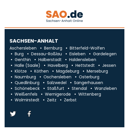
SACHSEN-ANHALT
Aschersleben
Bernburg
Bitterfeld-Wolfen
Burg
Dessau-Roßlau
Eisleben
Gardelegen
Genthin
Halberstadt
Haldensleben
Halle (Saale)
Havelberg
Hettstedt
Jessen
Klötze
Köthen
Magdeburg
Merseburg
Naumburg
Oschersleben
Osterburg
Quedlinburg
Salzwedel
Sangerhausen
Schönebeck
Staßfurt
Stendal
Wanzleben
Weißenfels
Wernigerode
Wittenberg
Wolmirstedt
Zeitz
Zerbst