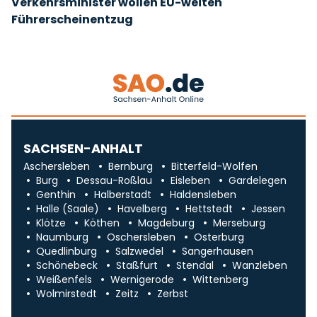
Verkehrsminister wollen EU-weiten
Führerscheinentzug
SACHSEN-ANHALT
Aschersleben
Bernburg
Bitterfeld-Wolfen
Burg
Dessau-Roßlau
Eisleben
Gardelegen
Genthin
Halberstadt
Haldensleben
Halle (Saale)
Havelberg
Hettstedt
Jessen
Klötze
Köthen
Magdeburg
Merseburg
Naumburg
Oschersleben
Osterburg
Quedlinburg
Salzwedel
Sangerhausen
Schönebeck
Staßfurt
Stendal
Wanzleben
Weißenfels
Wernigerode
Wittenberg
Wolmirstedt
Zeitz
Zerbst