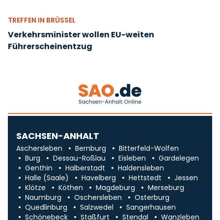
TREFFEN IN BRÜSSEL
Verkehrsminister wollen EU-weiten
Führerscheinentzug
SACHSEN-ANHALT
Aschersleben
Bernburg
Bitterfeld-Wolfen
Burg
Dessau-Roßlau
Eisleben
Gardelegen
Genthin
Halberstadt
Haldensleben
Halle (Saale)
Havelberg
Hettstedt
Jessen
Klötze
Köthen
Magdeburg
Merseburg
Naumburg
Oschersleben
Osterburg
Quedlinburg
Salzwedel
Sangerhausen
Schönebeck
Staßfurt
Stendal
Wanzleben