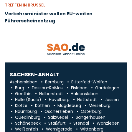
TREFFEN IN BRÜSSEL
Verkehrsminister wollen EU-weiten
Führerscheinentzug
SACHSEN-ANHALT
Aschersleben
Bernburg
Bitterfeld-Wolfen
Burg
Dessau-Roßlau
Eisleben
Gardelegen
Genthin
Halberstadt
Haldensleben
Halle (Saale)
Havelberg
Hettstedt
Jessen
Klötze
Köthen
Magdeburg
Merseburg
Naumburg
Oschersleben
Osterburg
Quedlinburg
Salzwedel
Sangerhausen
Schönebeck
Staßfurt
Stendal
Wanzleben
Weißenfels
Wernigerode
Wittenberg