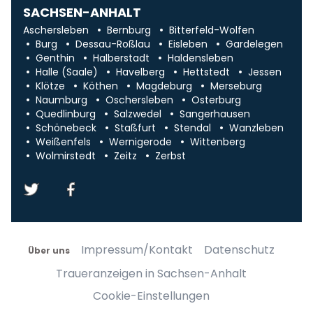
SACHSEN-ANHALT
Aschersleben
Bernburg
Bitterfeld-Wolfen
Burg
Dessau-Roßlau
Eisleben
Gardelegen
Genthin
Halberstadt
Haldensleben
Halle (Saale)
Havelberg
Hettstedt
Jessen
Klötze
Köthen
Magdeburg
Merseburg
Naumburg
Oschersleben
Osterburg
Quedlinburg
Salzwedel
Sangerhausen
Schönebeck
Staßfurt
Stendal
Wanzleben
Weißenfels
Wernigerode
Wittenberg
Wolmirstedt
Zeitz
Zerbst
Impressum/Kontakt
Datenschutz
Über uns
Traueranzeigen in Sachsen-Anhalt
Cookie-Einstellungen