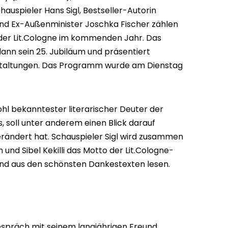
uspieler Hans Sigl, Bestseller-Autorin
und Ex-Außenminister Joschka Fischer zählen
der Lit.Cologne im kommenden Jahr. Das
 dann sein 25. Jubiläum und präsentiert
staltungen. Das Programm wurde am Dienstag
ohl bekanntester literarischer Deuter der
, soll unter anderem einen Blick darauf
verändert hat. Schauspieler Sigl wird zusammen
h und Sibel Kekilli das Motto der Lit.Cologne-
und aus den schönsten Dankestexten lesen.
spräch mit seinem langjährigen Freund