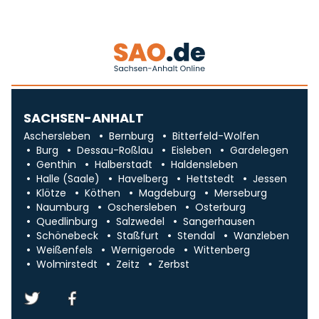
SACHSEN-ANHALT
Aschersleben
Bernburg
Bitterfeld-Wolfen
Burg
Dessau-Roßlau
Eisleben
Gardelegen
Genthin
Halberstadt
Haldensleben
Halle (Saale)
Havelberg
Hettstedt
Jessen
Klötze
Köthen
Magdeburg
Merseburg
Naumburg
Oschersleben
Osterburg
Quedlinburg
Salzwedel
Sangerhausen
Schönebeck
Staßfurt
Stendal
Wanzleben
Weißenfels
Wernigerode
Wittenberg
Wolmirstedt
Zeitz
Zerbst