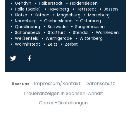
Genthin
Halberstadt
Haldensleben
Halle (Saale)
Havelberg
Hettstedt
Jessen
Klötze
Köthen
Magdeburg
Merseburg
Naumburg
Oschersleben
Osterburg
Quedlinburg
Salzwedel
Sangerhausen
Schönebeck
Staßfurt
Stendal
Wanzleben
Weißenfels
Wernigerode
Wittenberg
Wolmirstedt
Zeitz
Zerbst
Impressum/Kontakt
Datenschutz
Über uns
Traueranzeigen in Sachsen-Anhalt
Cookie-Einstellungen