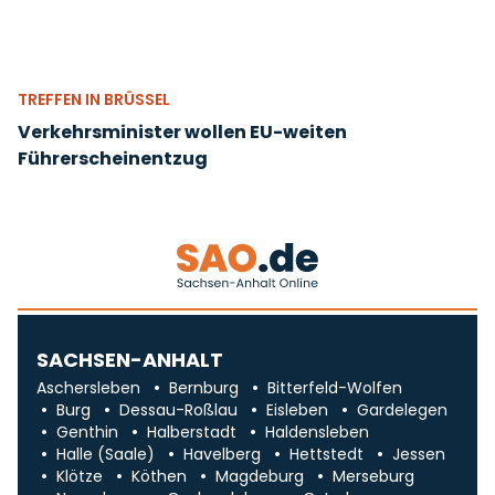
TREFFEN IN BRÜSSEL
Verkehrsminister wollen EU-weiten
Führerscheinentzug
SACHSEN-ANHALT
Aschersleben
Bernburg
Bitterfeld-Wolfen
Burg
Dessau-Roßlau
Eisleben
Gardelegen
Genthin
Halberstadt
Haldensleben
Halle (Saale)
Havelberg
Hettstedt
Jessen
Klötze
Köthen
Magdeburg
Merseburg