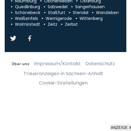
Naumburg
Oschersleben
Osterburg
Quedlinburg
Salzwedel
Sangerhausen
Schönebeck
Staßfurt
Stendal
Wanzleben
Weißenfels
Wernigerode
Wittenberg
Wolmirstedt
Zeitz
Zerbst
Impressum/Kontakt
Datenschutz
Über uns
Traueranzeigen in Sachsen-Anhalt
Cookie-Einstellungen
ANZEIGE 