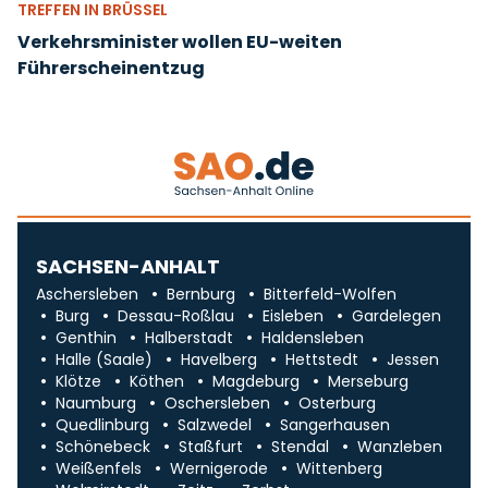
TREFFEN IN BRÜSSEL
Verkehrsminister wollen EU-weiten
Führerscheinentzug
SACHSEN-ANHALT
Aschersleben
Bernburg
Bitterfeld-Wolfen
Burg
Dessau-Roßlau
Eisleben
Gardelegen
Genthin
Halberstadt
Haldensleben
Halle (Saale)
Havelberg
Hettstedt
Jessen
Klötze
Köthen
Magdeburg
Merseburg
Naumburg
Oschersleben
Osterburg
Quedlinburg
Salzwedel
Sangerhausen
Schönebeck
Staßfurt
Stendal
Wanzleben
Weißenfels
Wernigerode
Wittenberg