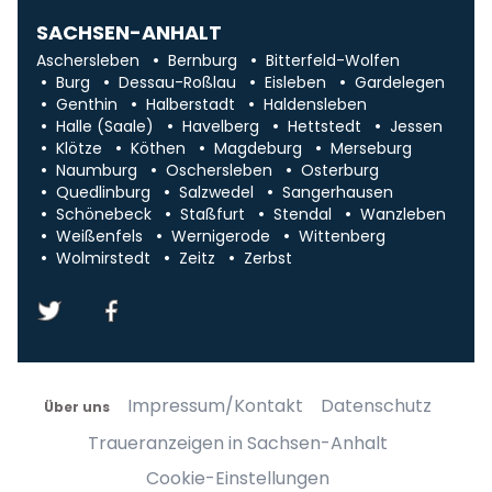
SACHSEN-ANHALT
Aschersleben
Bernburg
Bitterfeld-Wolfen
Burg
Dessau-Roßlau
Eisleben
Gardelegen
Genthin
Halberstadt
Haldensleben
Halle (Saale)
Havelberg
Hettstedt
Jessen
Klötze
Köthen
Magdeburg
Merseburg
Naumburg
Oschersleben
Osterburg
Quedlinburg
Salzwedel
Sangerhausen
Schönebeck
Staßfurt
Stendal
Wanzleben
Weißenfels
Wernigerode
Wittenberg
Wolmirstedt
Zeitz
Zerbst
Impressum/Kontakt
Datenschutz
Über uns
Traueranzeigen in Sachsen-Anhalt
Cookie-Einstellungen