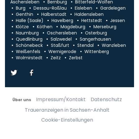
Aschersleben
Bernburg
Bitterfeld-Wolfen
Burg
Dessau-Roßlau
Eisleben
Gardelegen
Genthin
Halberstadt
Haldensleben
Halle (Saale)
Havelberg
Hettstedt
Jessen
Klötze
Köthen
Magdeburg
Merseburg
Naumburg
Oschersleben
Osterburg
Quedlinburg
Salzwedel
Sangerhausen
Schönebeck
Staßfurt
Stendal
Wanzleben
Weißenfels
Wernigerode
Wittenberg
Wolmirstedt
Zeitz
Zerbst
Impressum/Kontakt
Datenschutz
Über uns
Traueranzeigen in Sachsen-Anhalt
Cookie-Einstellungen