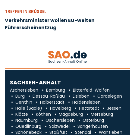
TREFFEN IN BRÜSSEL
Verkehrsminister wollen EU-weiten
Führerscheinentzug
SACHSEN-ANHALT
Aschersleben
Bernburg
Bitterfeld-Wolfen
Burg
Dessau-Roßlau
Eisleben
Gardelegen
Genthin
Halberstadt
Haldensleben
Halle (Saale)
Havelberg
Hettstedt
Jessen
Klötze
Köthen
Magdeburg
Merseburg
Naumburg
Oschersleben
Osterburg
Quedlinburg
Salzwedel
Sangerhausen
Schönebeck
Staßfurt
Stendal
Wanzleben