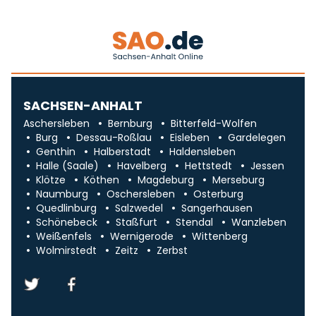
SACHSEN-ANHALT
Aschersleben
Bernburg
Bitterfeld-Wolfen
Burg
Dessau-Roßlau
Eisleben
Gardelegen
Genthin
Halberstadt
Haldensleben
Halle (Saale)
Havelberg
Hettstedt
Jessen
Klötze
Köthen
Magdeburg
Merseburg
Naumburg
Oschersleben
Osterburg
Quedlinburg
Salzwedel
Sangerhausen
Schönebeck
Staßfurt
Stendal
Wanzleben
Weißenfels
Wernigerode
Wittenberg
Wolmirstedt
Zeitz
Zerbst