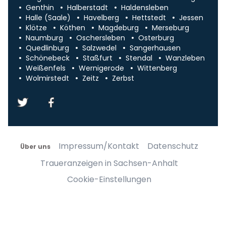
Genthin
Halberstadt
Haldensleben
Halle (Saale)
Havelberg
Hettstedt
Jessen
Klötze
Köthen
Magdeburg
Merseburg
Naumburg
Oschersleben
Osterburg
Quedlinburg
Salzwedel
Sangerhausen
Schönebeck
Staßfurt
Stendal
Wanzleben
Weißenfels
Wernigerode
Wittenberg
Wolmirstedt
Zeitz
Zerbst
Impressum/Kontakt
Datenschutz
Über uns
Traueranzeigen in Sachsen-Anhalt
Cookie-Einstellungen