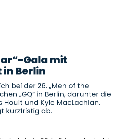
ear“-Gala mit
 in Berlin
ich bei der 26. „Men of the
hen „GQ“ in Berlin, darunter die
s Hoult und Kyle MacLachlan.
t kurzfristig ab.