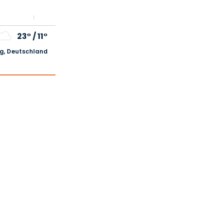
23°
/
11°
, Deutschland