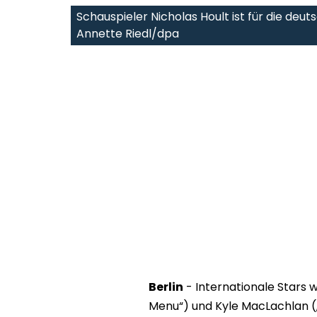
Schauspieler Nicholas Hoult ist für die deu
Annette Riedl/dpa
Berlin
- Internationale Stars w
Menu“) und Kyle MacLachlan („T