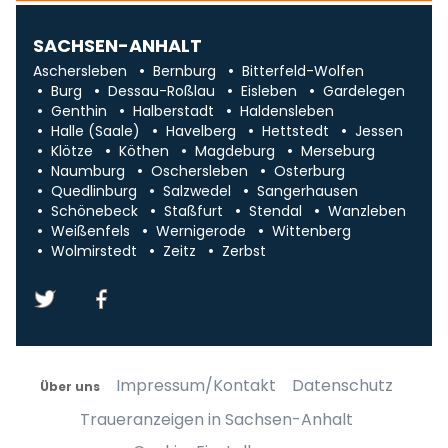
SACHSEN-ANHALT
Aschersleben
Bernburg
Bitterfeld-Wolfen
Burg
Dessau-Roßlau
Eisleben
Gardelegen
Genthin
Halberstadt
Haldensleben
Halle (Saale)
Havelberg
Hettstedt
Jessen
Klötze
Köthen
Magdeburg
Merseburg
Naumburg
Oschersleben
Osterburg
Quedlinburg
Salzwedel
Sangerhausen
Schönebeck
Staßfurt
Stendal
Wanzleben
Weißenfels
Wernigerode
Wittenberg
Wolmirstedt
Zeitz
Zerbst
Impressum/Kontakt
Datenschutz
Über uns
Traueranzeigen in Sachsen-Anhalt