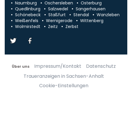
Naumburg
Oschersleben
Osterburg
Quedlinburg
Salzwedel
Sangerhausen
Schönebeck
Staßfurt
Stendal
Wanzleben
Weißenfels
Wernigerode
Wittenberg
Wolmirstedt
Zeitz
Zerbst
Impressum/Kontakt
Datenschutz
Über uns
Traueranzeigen in Sachsen-Anhalt
Cookie-Einstellungen