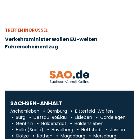
TREFFEN IN BRÜSSEL
Verkehrsminister wollen EU-weiten
Führerscheinentzug
SACHSEN-ANHALT
Aschersleben
Bernburg
Bitterfeld-Wolfen
Burg
Dessau-Roßlau
Eisleben
Gardelegen
Genthin
Halberstadt
Haldensleben
Halle (Saale)
Havelberg
Hettstedt
Jessen
Klötze
Köthen
Magdeburg
Merseburg