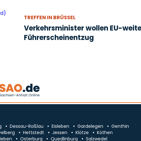
TREFFEN IN BRÜSSEL
Verkehrsminister wollen EU-weit
Führerscheinentzug
g
Dessau-Roßlau
Eisleben
Gardelegen
Genthin
velberg
Hettstedt
Jessen
Klötze
Köthen
leben
Osterburg
Quedlinburg
Salzwedel