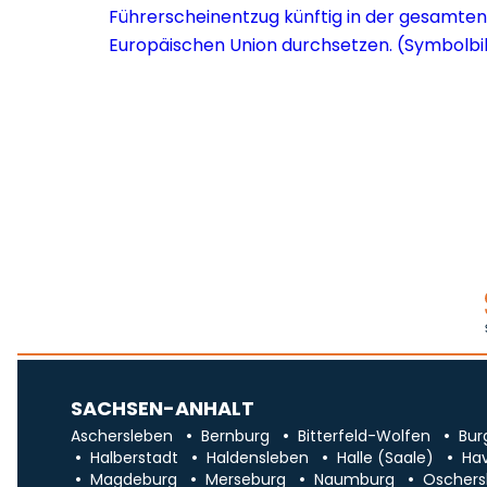
SACHSEN-ANHALT
Aschersleben
Bernburg
Bitterfeld-Wolfen
Bur
Halberstadt
Haldensleben
Halle (Saale)
Ha
Magdeburg
Merseburg
Naumburg
Oschers