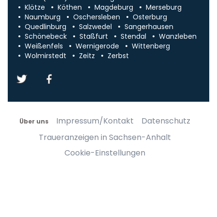
Klötze
Köthen
Magdeburg
Merseburg
Naumburg
Oschersleben
Osterburg
Quedlinburg
Salzwedel
Sangerhausen
Schönebeck
Staßfurt
Stendal
Wanzleben
Weißenfels
Wernigerode
Wittenberg
Wolmirstedt
Zeitz
Zerbst
Impressum/Kontakt
Datenschutz
Über uns
Traueranzeigen in Sachsen-Anhalt
Cookie-Einstellungen