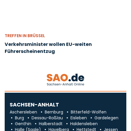
TREFFEN IN BRÜSSEL
Verkehrsminister wollen EU-weiten
Führerscheinentzug
SACHSEN-ANHALT
Aschersleben
Bernburg
Bitterfeld-Wolfen
Burg
Dessau-Roßlau
Eisleben
Gardelegen
Genthin
Halberstadt
Haldensleben
Halle (Saale)
Havelberg
Hettstedt
Jessen