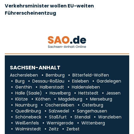
Verkehrsminister wollen EU-weiten
Führerscheinentzug
SACHSEN-ANHALT
Aschersleben
Bernburg
Bitterfeld-Wolfen
Burg
Dessau-Roßlau
Eisleben
Gardelegen
Genthin
Halberstadt
Haldensleben
Halle (Saale)
Havelberg
Hettstedt
Jessen
Klötze
Köthen
Magdeburg
Merseburg
Naumburg
Oschersleben
Osterburg
Quedlinburg
Salzwedel
Sangerhausen
Schönebeck
Staßfurt
Stendal
Wanzleben
Weißenfels
Wernigerode
Wittenberg
Wolmirstedt
Zeitz
Zerbst