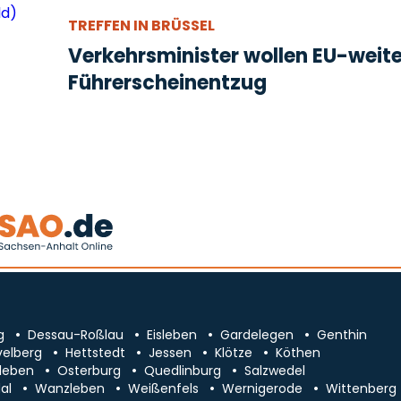
TREFFEN IN BRÜSSEL
Verkehrsminister wollen EU-weit
Führerscheinentzug
g
Dessau-Roßlau
Eisleben
Gardelegen
Genthin
velberg
Hettstedt
Jessen
Klötze
Köthen
leben
Osterburg
Quedlinburg
Salzwedel
al
Wanzleben
Weißenfels
Wernigerode
Wittenberg