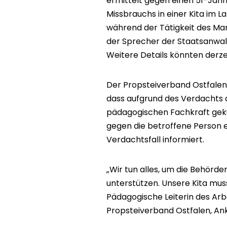
ermittelt gegen einen 51-Jäh
Missbrauchs in einer Kita im La
während der Tätigkeit des Man
der Sprecher der Staatsanwalt
Weitere Details könnten derze
Der Propsteiverband Ostfalen i
dass aufgrund des Verdachts au
pädagogischen Fachkraft gek
gegen die betroffene Person er
Verdachtsfall informiert.
„Wir tun alles, um die Behörde
unterstützen. Unsere Kita muss 
Pädagogische Leiterin des Arb
Propsteiverband Ostfalen, Anke