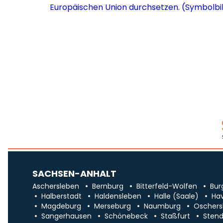
SACHSEN-ANHALT
Aschersleben
Bernburg
Bitterfeld-Wolfen
Bur
Halberstadt
Haldensleben
Halle (Saale)
Ha
Magdeburg
Merseburg
Naumburg
Oschers
Sangerhausen
Schönebeck
Staßfurt
Stend