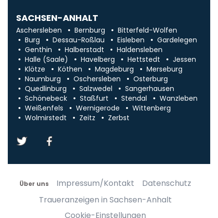
SACHSEN-ANHALT
Aschersleben
Bernburg
Bitterfeld-Wolfen
Burg
Dessau-Roßlau
Eisleben
Gardelegen
Genthin
Halberstadt
Haldensleben
Halle (Saale)
Havelberg
Hettstedt
Jessen
Klötze
Köthen
Magdeburg
Merseburg
Naumburg
Oschersleben
Osterburg
Quedlinburg
Salzwedel
Sangerhausen
Schönebeck
Staßfurt
Stendal
Wanzleben
Weißenfels
Wernigerode
Wittenberg
Wolmirstedt
Zeitz
Zerbst
Impressum/Kontakt
Datenschutz
Über uns
Traueranzeigen in Sachsen-Anhalt
Cookie-Einstellungen