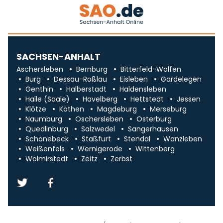
SACHSEN-ANHALT
Aschersleben
Bernburg
Bitterfeld-Wolfen
Burg
Dessau-Roßlau
Eisleben
Gardelegen
Genthin
Halberstadt
Haldensleben
Halle (Saale)
Havelberg
Hettstedt
Jessen
Klötze
Köthen
Magdeburg
Merseburg
Naumburg
Oschersleben
Osterburg
Quedlinburg
Salzwedel
Sangerhausen
Schönebeck
Staßfurt
Stendal
Wanzleben
Weißenfels
Wernigerode
Wittenberg
Wolmirstedt
Zeitz
Zerbst