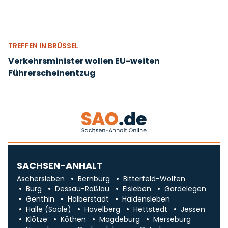
TREFFEN IN BRÜSSEL
Verkehrsminister wollen EU-weiten
Führerscheinentzug
SACHSEN-ANHALT
Aschersleben
Bernburg
Bitterfeld-Wolfen
Burg
Dessau-Roßlau
Eisleben
Gardelegen
Genthin
Halberstadt
Haldensleben
Halle (Saale)
Havelberg
Hettstedt
Jessen
Klötze
Köthen
Magdeburg
Merseburg