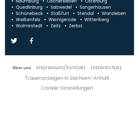
Naumburg
Oschersleben
Osterburg
Quedlinburg
Salzwedel
Sangerhausen
Schönebeck
Staßfurt
Stendal
Wanzleben
Weißenfels
Wernigerode
Wittenberg
Wolmirstedt
Zeitz
Zerbst
Impressum/Kontakt
Datenschutz
Über uns
Traueranzeigen in Sachsen-Anhalt
Cookie-Einstellungen