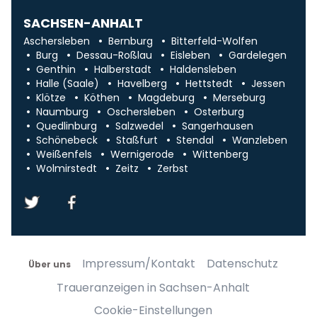
SACHSEN-ANHALT
Aschersleben
Bernburg
Bitterfeld-Wolfen
Burg
Dessau-Roßlau
Eisleben
Gardelegen
Genthin
Halberstadt
Haldensleben
Halle (Saale)
Havelberg
Hettstedt
Jessen
Klötze
Köthen
Magdeburg
Merseburg
Naumburg
Oschersleben
Osterburg
Quedlinburg
Salzwedel
Sangerhausen
Schönebeck
Staßfurt
Stendal
Wanzleben
Weißenfels
Wernigerode
Wittenberg
Wolmirstedt
Zeitz
Zerbst
Impressum/Kontakt
Datenschutz
Über uns
Traueranzeigen in Sachsen-Anhalt
Cookie-Einstellungen