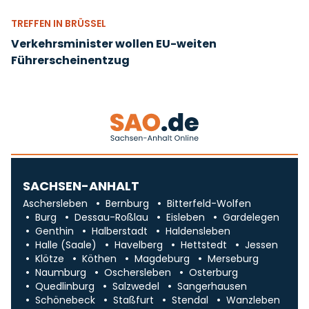
TREFFEN IN BRÜSSEL
Verkehrsminister wollen EU-weiten
Führerscheinentzug
SACHSEN-ANHALT
Aschersleben
Bernburg
Bitterfeld-Wolfen
Burg
Dessau-Roßlau
Eisleben
Gardelegen
Genthin
Halberstadt
Haldensleben
Halle (Saale)
Havelberg
Hettstedt
Jessen
Klötze
Köthen
Magdeburg
Merseburg
Naumburg
Oschersleben
Osterburg
Quedlinburg
Salzwedel
Sangerhausen
Schönebeck
Staßfurt
Stendal
Wanzleben