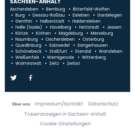
SACHSEN-ANHALT
Aschersleben
Bernburg
Bitterfeld-Wolfen
Burg
Dessau-Roßlau
Eisleben
Gardelegen
Genthin
Halberstadt
Haldensleben
Halle (Saale)
Havelberg
Hettstedt
Jessen
Klötze
Köthen
Magdeburg
Merseburg
Naumburg
Oschersleben
Osterburg
Quedlinburg
Salzwedel
Sangerhausen
Schönebeck
Staßfurt
Stendal
Wanzleben
Weißenfels
Wernigerode
Wittenberg
Wolmirstedt
Zeitz
Zerbst
Impressum/Kontakt
Datenschutz
Über uns
Traueranzeigen in Sachsen-Anhalt
Cookie-Einstellungen