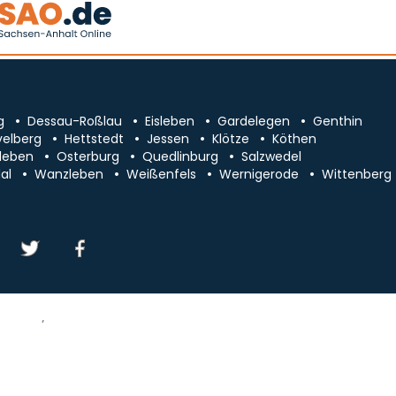
g
Dessau-Roßlau
Eisleben
Gardelegen
Genthin
velberg
Hettstedt
Jessen
Klötze
Köthen
leben
Osterburg
Quedlinburg
Salzwedel
al
Wanzleben
Weißenfels
Wernigerode
Wittenberg
essum/Kontakt
Datenschutz
chsen-Anhalt
Cookie-Einstellungen