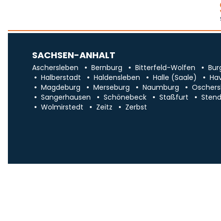
SACHSEN-ANHALT
Aschersleben
Bernburg
Bitterfeld-Wolfen
Bur
Halberstadt
Haldensleben
Halle (Saale)
Ha
Magdeburg
Merseburg
Naumburg
Oschers
Sangerhausen
Schönebeck
Staßfurt
Stend
Wolmirstedt
Zeitz
Zerbst
Impr
Über uns
Traueranzeigen in Sa