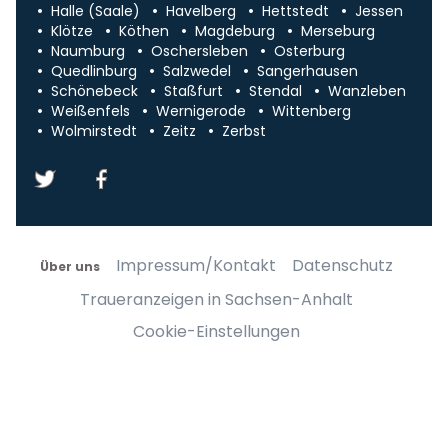
Halle (Saale)
Havelberg
Hettstedt
Jessen
Klötze
Köthen
Magdeburg
Merseburg
Naumburg
Oschersleben
Osterburg
Quedlinburg
Salzwedel
Sangerhausen
Schönebeck
Staßfurt
Stendal
Wanzleben
Weißenfels
Wernigerode
Wittenberg
Wolmirstedt
Zeitz
Zerbst
Impressum/Kontakt
Datenschutz
Über uns
Traueranzeigen in Sachsen-Anhalt
Cookie-Einstellungen