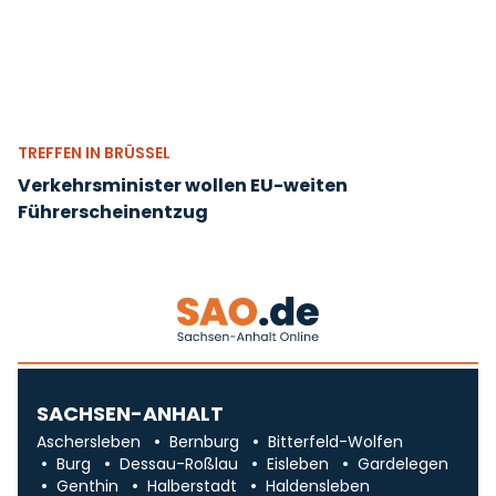
TREFFEN IN BRÜSSEL
Verkehrsminister wollen EU-weiten
Führerscheinentzug
SACHSEN-ANHALT
Aschersleben
Bernburg
Bitterfeld-Wolfen
Burg
Dessau-Roßlau
Eisleben
Gardelegen
Genthin
Halberstadt
Haldensleben