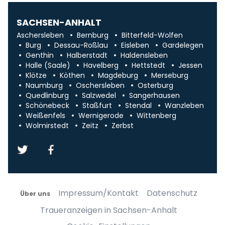
SACHSEN-ANHALT
Aschersleben
Bernburg
Bitterfeld-Wolfen
Burg
Dessau-Roßlau
Eisleben
Gardelegen
Genthin
Halberstadt
Haldensleben
Halle (Saale)
Havelberg
Hettstedt
Jessen
Klötze
Köthen
Magdeburg
Merseburg
Naumburg
Oschersleben
Osterburg
Quedlinburg
Salzwedel
Sangerhausen
Schönebeck
Staßfurt
Stendal
Wanzleben
Weißenfels
Wernigerode
Wittenberg
Wolmirstedt
Zeitz
Zerbst
Impressum/Kontakt
Datenschutz
Über uns
Traueranzeigen in Sachsen-Anhalt