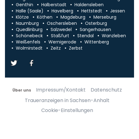
Genthin
Halberstadt
Haldensleben
Halle (Saale)
Havelberg
Hettstedt
Jessen
Klötze
Köthen
Magdeburg
Merseburg
Naumburg
Oschersleben
Osterburg
Quedlinburg
Salzwedel
Sangerhausen
Schönebeck
Staßfurt
Stendal
Wanzleben
Weißenfels
Wernigerode
Wittenberg
Wolmirstedt
Zeitz
Zerbst
Impressum/Kontakt
Datenschutz
Über uns
Traueranzeigen in Sachsen-Anhalt
Cookie-Einstellungen