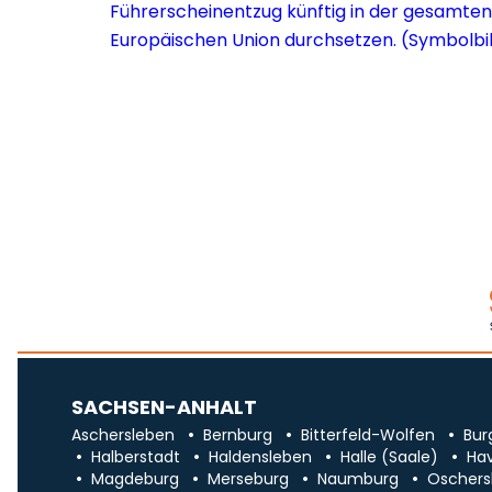
SACHSEN-ANHALT
Aschersleben
Bernburg
Bitterfeld-Wolfen
Bur
Halberstadt
Haldensleben
Halle (Saale)
Ha
Magdeburg
Merseburg
Naumburg
Oschers