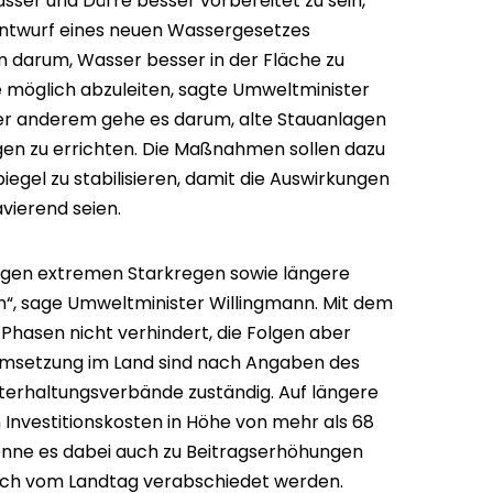
ser und Dürre besser vorbereitet zu sein,
Entwurf eines neuen Wassergesetzes
m darum, Wasser besser in der Fläche zu
ie möglich abzuleiten, sagte Umweltminister
er anderem gehe es darum, alte Stauanlagen
gen zu errichten. Die Maßnahmen sollen dazu
egel zu stabilisieren, damit die Auswirkungen
avierend seien.
egen extremen Starkregen sowie längere
n“, sage Umweltminister Willingmann. Mit dem
hasen nicht verhindert, die Folgen aber
Umsetzung im Land sind nach Angaben des
terhaltungsverbände zuständig. Auf längere
 Investitionskosten in Höhe von mehr als 68
 könne es dabei auch zu Beitragserhöhungen
ch vom Landtag verabschiedet werden.