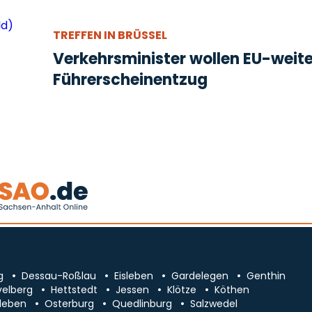
TREFFEN IN BRÜSSEL
Verkehrsminister wollen EU-weit
Führerscheinentzug
g
Dessau-Roßlau
Eisleben
Gardelegen
Genthin
velberg
Hettstedt
Jessen
Klötze
Köthen
leben
Osterburg
Quedlinburg
Salzwedel