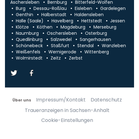
Aschersleben
Bernburg
Bitterfeld-Wolfen
Burg
Dessau-Roßlau
Eisleben
Gardelegen
Genthin
Halberstadt
Haldensleben
Halle (Saale)
Havelberg
Hettstedt
Jessen
Klötze
Köthen
Magdeburg
Merseburg
Naumburg
Oschersleben
Osterburg
Quedlinburg
Salzwedel
Sangerhausen
Schönebeck
Staßfurt
Stendal
Wanzleben
Weißenfels
Wernigerode
Wittenberg
Wolmirstedt
Zeitz
Zerbst
Impressum/Kontakt
Datenschutz
Über uns
Traueranzeigen in Sachsen-Anhalt
Cookie-Einstellungen