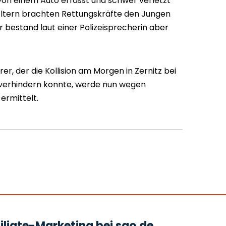
von einem Auto erfasst und schwer verletzt
 Eltern brachten Rettungskräfte den Jungen
 bestand laut einer Polizeisprecherin aber
r, der die Kollision am Morgen in Zernitz bei
verhindern konnte, werde nun wegen
ermittelt.
liate-Marketing bei sao.de