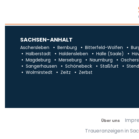
SACHSEN-ANHALT
Aschersleben
Bernburg
Bitterfeld-Wolfen
Bur
Halberstadt
Haldensleben
Halle (Saale)
Ha
Magdeburg
Merseburg
Naumburg
Oschers
Sangerhausen
Schönebeck
Staßfurt
Stend
Wolmirstedt
Zeitz
Zerbst
Impr
Über uns
Traueranzeigen in Sa