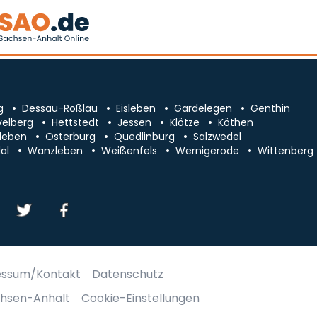
g
Dessau-Roßlau
Eisleben
Gardelegen
Genthin
velberg
Hettstedt
Jessen
Klötze
Köthen
leben
Osterburg
Quedlinburg
Salzwedel
al
Wanzleben
Weißenfels
Wernigerode
Wittenberg
essum/Kontakt
Datenschutz
chsen-Anhalt
Cookie-Einstellungen