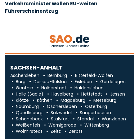
Verkehrsminister wollen EU-weiten
Führerscheinentzug
SACHSEN-ANHALT
Aschersleben
Bernburg
Bitterfeld-Wolfen
Burg
Dessau-Roßlau
Eisleben
Gardelegen
Genthin
Halberstadt
Haldensleben
Halle (Saale)
Havelberg
Hettstedt
Jessen
Klötze
Köthen
Magdeburg
Merseburg
Naumburg
Oschersleben
Osterburg
Quedlinburg
Salzwedel
Sangerhausen
Schönebeck
Staßfurt
Stendal
Wanzleben
Weißenfels
Wernigerode
Wittenberg
Wolmirstedt
Zeitz
Zerbst