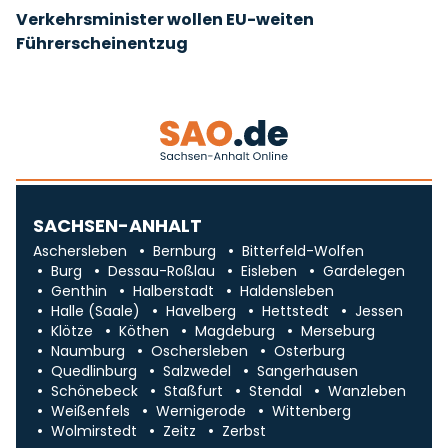
Verkehrsminister wollen EU-weiten
Führerscheinentzug
SACHSEN-ANHALT
Aschersleben
Bernburg
Bitterfeld-Wolfen
Burg
Dessau-Roßlau
Eisleben
Gardelegen
Genthin
Halberstadt
Haldensleben
Halle (Saale)
Havelberg
Hettstedt
Jessen
Klötze
Köthen
Magdeburg
Merseburg
Naumburg
Oschersleben
Osterburg
Quedlinburg
Salzwedel
Sangerhausen
Schönebeck
Staßfurt
Stendal
Wanzleben
Weißenfels
Wernigerode
Wittenberg
Wolmirstedt
Zeitz
Zerbst