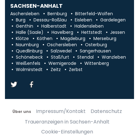
SACHSEN-ANHALT
Aschersleben
Bernburg
Bitterfeld-Wolfen
Burg
Dessau-Roßlau
Eisleben
Gardelegen
Genthin
Halberstadt
Haldensleben
Halle (Saale)
Havelberg
Hettstedt
Jessen
Klötze
Köthen
Magdeburg
Merseburg
Naumburg
Oschersleben
Osterburg
Quedlinburg
Salzwedel
Sangerhausen
Schönebeck
Staßfurt
Stendal
Wanzleben
Weißenfels
Wernigerode
Wittenberg
Wolmirstedt
Zeitz
Zerbst
Impressum/Kontakt
Datenschutz
Über uns
Traueranzeigen in Sachsen-Anhalt
Cookie-Einstellungen