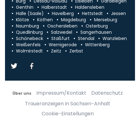
Burg
Dessau-Roßlau
Eisleben
Gardelegen
Genthin
Halberstadt
Haldensleben
Halle (Saale)
Havelberg
Hettstedt
Jessen
Klötze
Köthen
Magdeburg
Merseburg
Naumburg
Oschersleben
Osterburg
Quedlinburg
Salzwedel
Sangerhausen
Schönebeck
Staßfurt
Stendal
Wanzleben
Weißenfels
Wernigerode
Wittenberg
Wolmirstedt
Zeitz
Zerbst
Impressum/Kontakt
Datenschutz
Über uns
Traueranzeigen in Sachsen-Anhalt
Cookie-Einstellungen