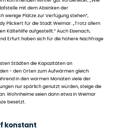
im kommenden Winter gut vorbereitet. „Wie
chlafstelle mit dem Absinken der
h wenige Plätze zur Verfügung stehen“,
y Plickert für die Stadt Weimar. „Trotz allem
hen Kältehilfe aufgestellt.“ Auch Eisenach,
und Erfurt haben sich für die höhere Nachfrage
isten Städten die Kapazitäten an
nden - den Orten zum Aufwärmen gleich
Während in den warmen Monaten viele der
ungen nur spärlich genutzt würden, steige die
 an. Wohnheime seien dann etwa in Weimar
nze besetzt.
f konstant