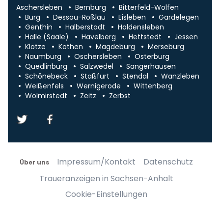
Aschersleben
Bernburg
Bitterfeld-Wolfen
Burg
Dessau-Roßlau
Eisleben
Gardelegen
Genthin
Halberstadt
Haldensleben
Halle (Saale)
Havelberg
Hettstedt
Jessen
Klötze
Köthen
Magdeburg
Merseburg
Naumburg
Oschersleben
Osterburg
Quedlinburg
Salzwedel
Sangerhausen
Schönebeck
Staßfurt
Stendal
Wanzleben
Weißenfels
Wernigerode
Wittenberg
Wolmirstedt
Zeitz
Zerbst
Impressum/Kontakt
Datenschutz
Über uns
Traueranzeigen in Sachsen-Anhalt
Cookie-Einstellungen