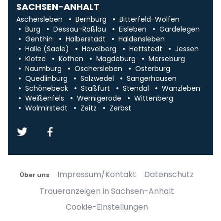
SACHSEN-ANHALT
Aschersleben
Bernburg
Bitterfeld-Wolfen
Burg
Dessau-Roßlau
Eisleben
Gardelegen
Genthin
Halberstadt
Haldensleben
Halle (Saale)
Havelberg
Hettstedt
Jessen
Klötze
Köthen
Magdeburg
Merseburg
Naumburg
Oschersleben
Osterburg
Quedlinburg
Salzwedel
Sangerhausen
Schönebeck
Staßfurt
Stendal
Wanzleben
Weißenfels
Wernigerode
Wittenberg
Wolmirstedt
Zeitz
Zerbst
Impressum/Kontakt
Datenschutz
Über uns
Traueranzeigen in Sachsen-Anhalt
Cookie-Einstellungen