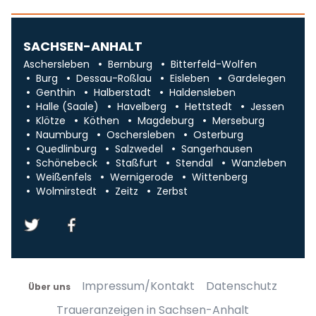
SACHSEN-ANHALT
Aschersleben
Bernburg
Bitterfeld-Wolfen
Burg
Dessau-Roßlau
Eisleben
Gardelegen
Genthin
Halberstadt
Haldensleben
Halle (Saale)
Havelberg
Hettstedt
Jessen
Klötze
Köthen
Magdeburg
Merseburg
Naumburg
Oschersleben
Osterburg
Quedlinburg
Salzwedel
Sangerhausen
Schönebeck
Staßfurt
Stendal
Wanzleben
Weißenfels
Wernigerode
Wittenberg
Wolmirstedt
Zeitz
Zerbst
Impressum/Kontakt
Datenschutz
Über uns
Traueranzeigen in Sachsen-Anhalt