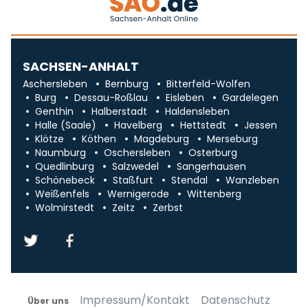
SACHSEN-ANHALT
Aschersleben
Bernburg
Bitterfeld-Wolfen
Burg
Dessau-Roßlau
Eisleben
Gardelegen
Genthin
Halberstadt
Haldensleben
Halle (Saale)
Havelberg
Hettstedt
Jessen
Klötze
Köthen
Magdeburg
Merseburg
Naumburg
Oschersleben
Osterburg
Quedlinburg
Salzwedel
Sangerhausen
Schönebeck
Staßfurt
Stendal
Wanzleben
Weißenfels
Wernigerode
Wittenberg
Wolmirstedt
Zeitz
Zerbst
Impressum/Kontakt
Datenschutz
Über uns