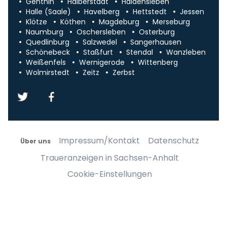
Genthin
Halberstadt
Haldensleben
Halle (Saale)
Havelberg
Hettstedt
Jessen
Klötze
Köthen
Magdeburg
Merseburg
Naumburg
Oschersleben
Osterburg
Quedlinburg
Salzwedel
Sangerhausen
Schönebeck
Staßfurt
Stendal
Wanzleben
Weißenfels
Wernigerode
Wittenberg
Wolmirstedt
Zeitz
Zerbst
Impressum/Kontakt
Datenschutz
Über uns
Traueranzeigen in Sachsen-Anhalt
Cookie-Einstellungen