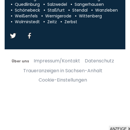
Quedlinburg
Salzwedel
Sangerhausen
Schönebeck
Staßfurt
Stendal
Wanzleben
Weißenfels
Wernigerode
Wittenberg
Wolmirstedt
Zeitz
Zerbst
Impressum/Kontakt
Datenschutz
Über uns
Traueranzeigen in Sachsen-Anhalt
Cookie-Einstellungen
ANZEIGE 