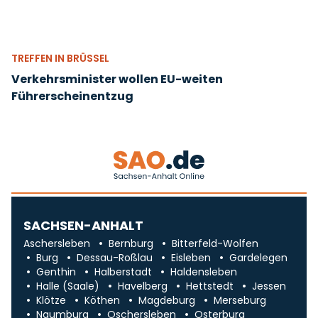
TREFFEN IN BRÜSSEL
Verkehrsminister wollen EU-weiten
Führerscheinentzug
SACHSEN-ANHALT
Aschersleben
Bernburg
Bitterfeld-Wolfen
Burg
Dessau-Roßlau
Eisleben
Gardelegen
Genthin
Halberstadt
Haldensleben
Halle (Saale)
Havelberg
Hettstedt
Jessen
Klötze
Köthen
Magdeburg
Merseburg
Naumburg
Oschersleben
Osterburg