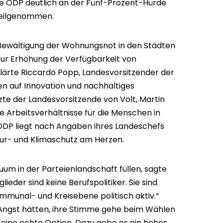
ie ÖDP deutlich an der Fünf-Prozent-Hürde
 teilgenommen.
ie Bewältigung der Wohnungsnot in den Städten
r Erhöhung der Verfügbarkeit von
ärte Riccardo Popp, Landesvorsitzender der
en auf Innovation und nachhaltiges
te der Landesvorsitzende von Volt, Martin
e Arbeitsverhältnisse für die Menschen in
DP liegt nach Angaben ihres Landeschefs
ur- und Klimaschutz am Herzen.
uum in der Parteienlandschaft füllen, sagte
ieder sind keine Berufspolitiker. Sie sind
mmunal- und Kreisebene politisch aktiv.“
Angst hätten, ihre Stimme gehe beim Wählen
n eine echte Option. Dazu gebe es ein hohes