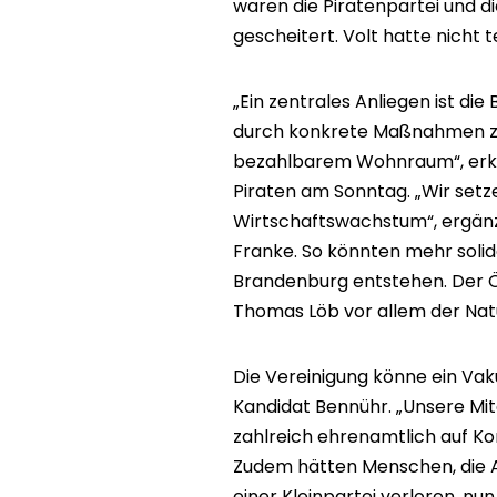
waren die Piratenpartei und d
gescheitert. Volt hatte nicht
„Ein zentrales Anliegen ist d
durch konkrete Maßnahmen zu
bezahlbarem Wohnraum“, erkl
Piraten am Sonntag. „Wir setz
Wirtschaftswachstum“, ergänz
Franke. So könnten mehr solid
Brandenburg entstehen. Der Ö
Thomas Löb vor allem der Nat
Die Vereinigung könne ein Vak
Kandidat Bennühr. „Unsere Mitgl
zahlreich ehrenamtlich auf Ko
Zudem hätten Menschen, die 
einer Kleinpartei verloren, nu