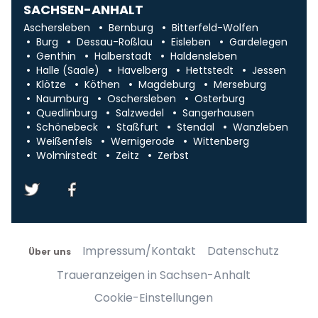
SACHSEN-ANHALT
Aschersleben
Bernburg
Bitterfeld-Wolfen
Burg
Dessau-Roßlau
Eisleben
Gardelegen
Genthin
Halberstadt
Haldensleben
Halle (Saale)
Havelberg
Hettstedt
Jessen
Klötze
Köthen
Magdeburg
Merseburg
Naumburg
Oschersleben
Osterburg
Quedlinburg
Salzwedel
Sangerhausen
Schönebeck
Staßfurt
Stendal
Wanzleben
Weißenfels
Wernigerode
Wittenberg
Wolmirstedt
Zeitz
Zerbst
Impressum/Kontakt
Datenschutz
Über uns
Traueranzeigen in Sachsen-Anhalt
Cookie-Einstellungen