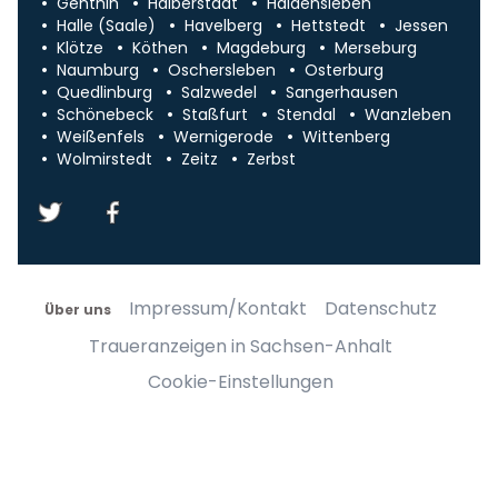
Genthin
Halberstadt
Haldensleben
Halle (Saale)
Havelberg
Hettstedt
Jessen
Klötze
Köthen
Magdeburg
Merseburg
Naumburg
Oschersleben
Osterburg
Quedlinburg
Salzwedel
Sangerhausen
Schönebeck
Staßfurt
Stendal
Wanzleben
Weißenfels
Wernigerode
Wittenberg
Wolmirstedt
Zeitz
Zerbst
Impressum/Kontakt
Datenschutz
Über uns
Traueranzeigen in Sachsen-Anhalt
Cookie-Einstellungen