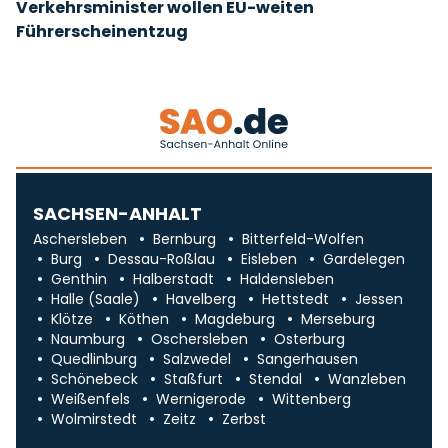
Verkehrsminister wollen EU-weiten
Führerscheinentzug
SACHSEN-ANHALT
Aschersleben
Bernburg
Bitterfeld-Wolfen
Burg
Dessau-Roßlau
Eisleben
Gardelegen
Genthin
Halberstadt
Haldensleben
Halle (Saale)
Havelberg
Hettstedt
Jessen
Klötze
Köthen
Magdeburg
Merseburg
Naumburg
Oschersleben
Osterburg
Quedlinburg
Salzwedel
Sangerhausen
Schönebeck
Staßfurt
Stendal
Wanzleben
Weißenfels
Wernigerode
Wittenberg
Wolmirstedt
Zeitz
Zerbst